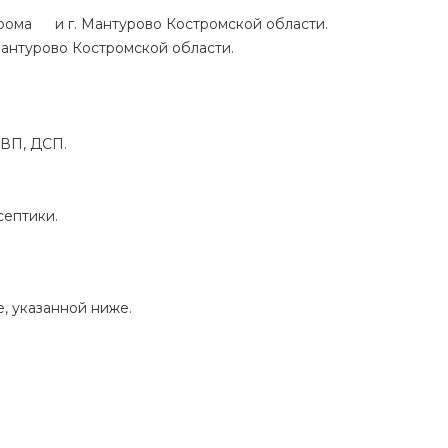
трома
и г. Мантурово Костромской области.
 Мантурово
Костромской области.
ДВП, ДСП.
септики.
, указанной ниже.